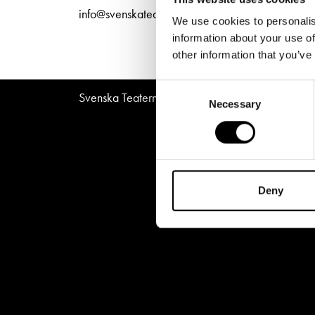
Unga
Frågor 
info@svenskateatern.fi
We use cookies to personalis
Presentkort
Platska
information about your use of
other information that you’ve
Consent
Svenska Teatern © All Rights Reserved 2026
Necessary
Selection
Deny