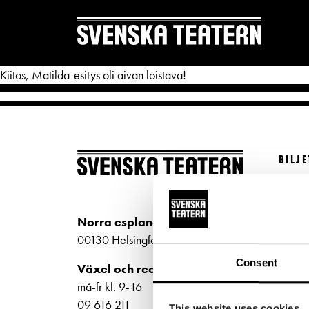
Kiitos, Matilda-esitys oli aivan loistava!
BILJ
REPERTOAR & BILJETTER
DITT 
Köp bi
Repertoar
Mat & 
Kundt
Norra esplanaden 2
Kalender
Publika
biljet
00130 Helsingfors
Kundtjänst
Textnin
Bilje
Consent
Växel och reception
ti-fr 
Biljetter
Tillgän
må-fr kl. 9-16
Norra
09 616 211
This website uses cookies