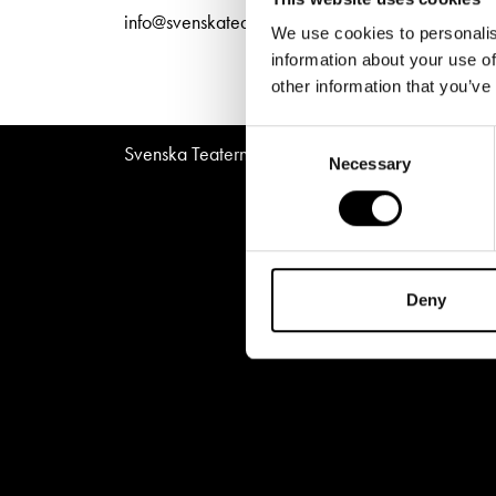
Unga
Frågor 
info@svenskateatern.fi
We use cookies to personalis
Presentkort
Platska
information about your use of
other information that you’ve
Consent
Svenska Teatern © All Rights Reserved 2026
Necessary
Selection
Deny