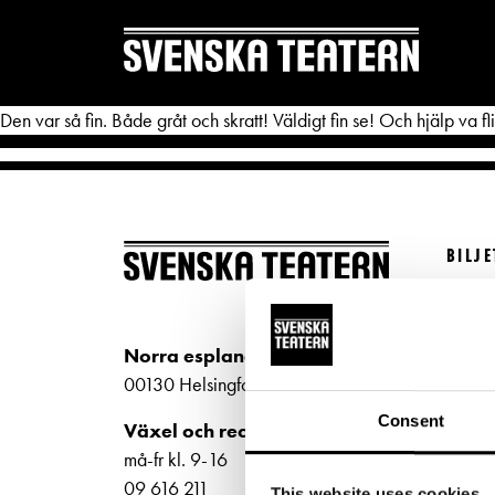
Den var så fin. Både gråt och skratt! Väldigt fin se! Och hjälp va 
BILJ
REPERTOAR & BILJETTER
DITT 
Köp bi
Repertoar
Mat & 
Kundt
Norra esplanaden 2
Kalender
Publika
biljet
00130 Helsingfors
Kundtjänst
Textnin
Bilje
Consent
Växel och reception
ti-fr 
Biljetter
Tillgän
må-fr kl. 9-16
Norra
09 616 211
This website uses cookies