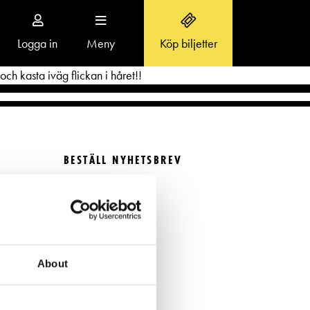
Logga in
Meny
Köp biljetter
Toggle
navigation
och kasta iväg flickan i håret!!
BESTÄLL NYHETSBREV
OM SVENSKA TEATERN
Beställ nyhetsbrev
Aktuellt
FÖLJ OSS
r
Teaterns verksamhet
Ensemble
About
Historia