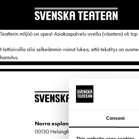
Teatterin miljöö on upea! Asiakaspalvelu ovella (väsntern) oli top n
Nettisivuilla olisi selkeämmin voinut lukea, että tekstitys on suom
harmitus.
REPERTOAR & BILJETTER
DITT 
Repertoar
Mat & 
BILJ
Kalender
Publika
Köp bi
Kundtjänst
Textnin
Consent
Kundt
Norra esplanaden 2
Biljetter
Tillgän
biljet
00130 Helsingfors
This website uses cookies