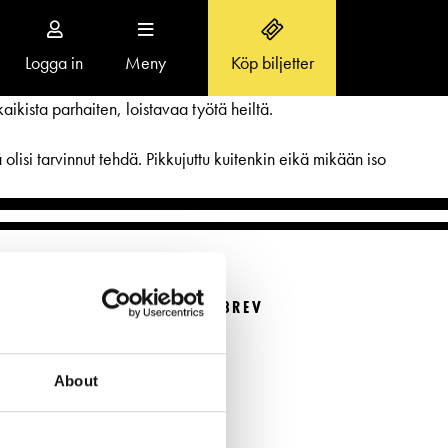
Logga in
Meny
Köp biljetter
Toggle
navigation
aikista parhaiten, loistavaa työtä heiltä.
olisi tarvinnut tehdä. Pikkujuttu kuitenkin eikä mikään iso
OM SVENSKA TEATERN
Aktuellt
BESTÄLL NYHETSBREV
r
Teaterns verksamhet
Beställ nyhetsbrev
Ensemble
About
FÖLJ OSS
Historia