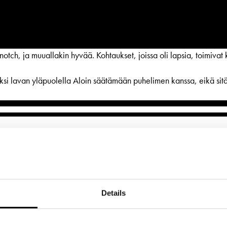
otch, ja muuallakin hyvää. Kohtaukset, joissa oli lapsia, toimivat k
eksi lavan yläpuolella Aloin säätämään puhelimen kanssa, eikä sitä 
BESÖK
GRUPPER & FÖRETAG
dryck
Grupper & teaterombud
ETTER
LÄNKAR
rbete
Pedagognätverk & skolgruppe
ljetter
Frågor & svar
g
Företag
Details
jänst per epost
Tillgänglighet
glighet
Guidning
ter@svenskateatern.fi
Press