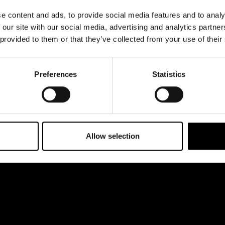
& svar
ttkassan öppnar 11.8
Register- och
e content and ads, to provide social media features and to analy
kl 12-18
rta
dataskyddsbeskrivning
 our site with our social media, advertising and analytics partn
 esplanaden 2
 provided to them or that they’ve collected from your use of their
Jobba hos oss
Preferences
Statistics
Allow selection