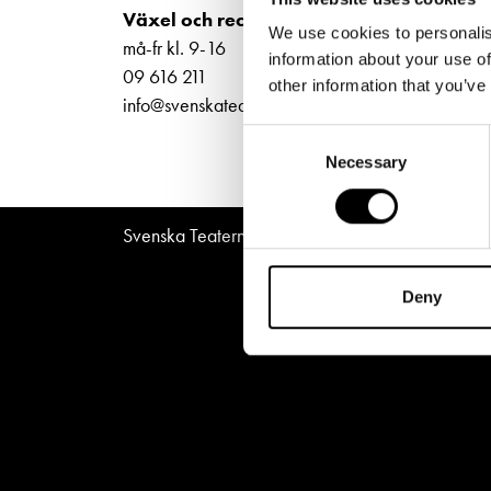
Unga
Frågor 
Bilje
Växel och reception
We use cookies to personalis
ti-fr 
Presentkort
Platska
må-fr kl. 9-16
information about your use of
Norra
09 616 211
other information that you’ve
info@svenskateatern.fi
Consent
Necessary
Selection
Svenska Teatern © All Rights Reserved 2026
Deny