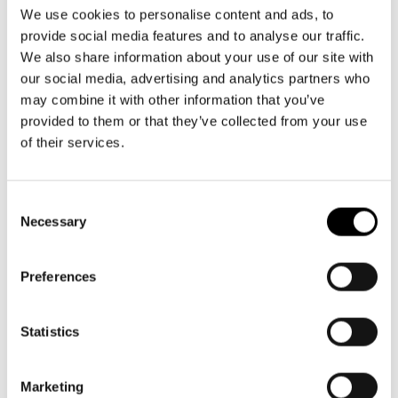
Aktuellt
09 616 211
Tillgänglighet
We use cookies to personalise content and ads, to
info@svenskateatern.fi
Företag
LOGGA IN
Presentkort
provide social media features and to analyse our traffic.
Teaterns verksamhet
Frågor & svar
We also share information about your use of our site with
Guidning
our social media, advertising and analytics partners who
Ensemble
Platskarta
BILJETTER
may combine it with other information that you’ve
provided to them or that they’ve collected from your use
Historia
Köp biljetter
of their services.
Kontaktuppgifter
Kundtjänst per epost
biljetter@svenskateatern.fi
Consent
Press
Necessary
Selection
Biljettkassan öppnar 11.8
Jobba hos oss
ti-fr kl 12-18
Norra esplanaden 2
Preferences
Nyhetsbrev
Svenska Teatern Live
Statistics
LÄNKAR
Frågor & svar
Marketing