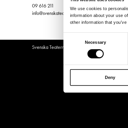
Unga
Frågor 
Norra
09 616 211
We use cookies to personalis
Presentkort
Platska
info@svenskateatern.fi
information about your use of
other information that you’ve
Consent
Necessary
Selection
Svenska Teatern © All Rights Reserved 2026
Deny