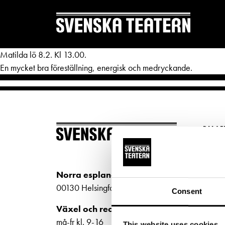
Matilda lö 8.2. Kl 13.00.
En mycket bra föreställning, energisk och medryckande.
REPERTOAR & BILJETTER
DITT 
BILJ
Repertoar
Mat & 
Köp bi
Kalender
Publika
Kundt
Norra esplanaden 2
biljet
Kundtjänst
Textnin
00130 Helsingfors
Consent
Bilje
Biljetter
Tillgän
Växel och reception
ti-fr 
må-fr kl. 9-16
This website uses cookies