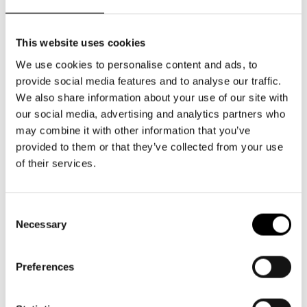
Aktuellt
Tillgänglighet
Företag
LOGGA IN
Presentkort
Norra esplanaden 2
Teaterns verksamhet
Frågor & svar
This website uses cookies
00130 Helsingfors
Guidning
Ensemble
We use cookies to personalise content and ads, to
Platskarta
Växel och reception
provide social media features and to analyse our traffic.
må-fr kl. 9-16
Historia
We also share information about your use of our site with
09 616 211
our social media, advertising and analytics partners who
info@svenskateatern.fi
Kontaktuppgifter
may combine it with other information that you’ve
provided to them or that they’ve collected from your use
Press
of their services.
BILJETTER
Jobba hos oss
Köp biljetter
Consent
Nyhetsbrev
Necessary
Selection
Kundtjänst per epost
biljetter@svenskateatern.fi
Svenska Teatern Live
Preferences
Biljettkassan öppnar 11.8
ti-fr kl 12-18