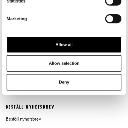
Statistics
Norra esplanaden 2
Marketing
LÄNKAR
Frågor & svar
Allow all
Tillgänglighet
Press
Allow selection
Register- och dataskyddsbeskrivning
Deny
Jobba hos oss
BESTÄLL NYHETSBREV
Beställ nyhetsbrev