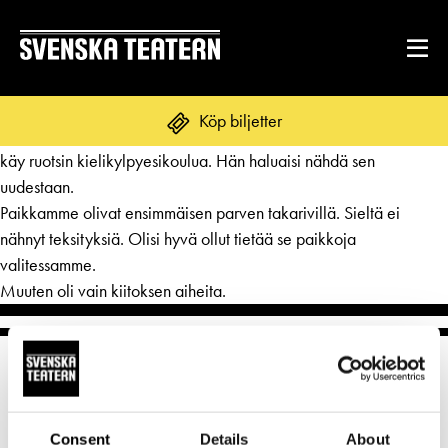
Matilda oli ihanan energinen,.hauska ja ajatuksia herättävä.
Köp biljetter
Olimme katsomassa sitä 7-vuotiaan pojanpoikani kanssa, joka
käy ruotsin kielikylpyesikoulua. Hän haluaisi nähdä sen
uudestaan.
Paikkamme olivat ensimmäisen parven takarivillä. Sieltä ei
REPERTOAR & BILJETTER
nähnyt teksityksiä. Olisi hyvä ollut tietää se paikkoja
Repertoar
valitessamme.
DITT BESÖK
Muuten oli vain kiitoksen aiheita.
Kalender
Mat & dryck
Kundtjänst
GRUPPER & FÖRETAG
Publikarbete
Grupper & teaterombud
Biljetter
Textning
OM SVENSKA TEATERN
Pedagognätverk & skolgrupper
Unga
Consent
Details
About