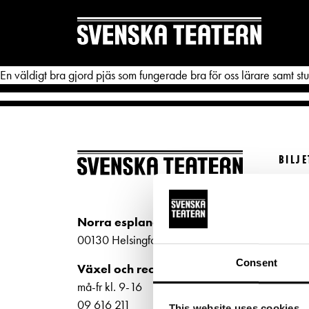
En väldigt bra gjord pjäs som fungerade bra för oss lärare samt st
BILJ
REPERTOAR & BILJETTER
DITT 
Köp bi
Repertoar
Mat & 
Kundt
Norra esplanaden 2
Kalender
Publika
biljet
00130 Helsingfors
Kundtjänst
Textnin
Bilje
Consent
Växel och reception
ti-fr 
Biljetter
Tillgän
må-fr kl. 9-16
Norra
09 616 211
This website uses cookies