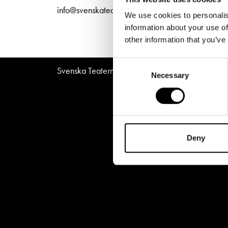
Unga
Frågor 
info@svenskateatern.fi
We use cookies to personalis
Presentkort
Platska
information about your use of
other information that you’ve
Consent
Svenska Teatern © All Rights Reserved 2026
Necessary
Selection
Deny