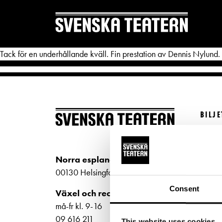
Tack för en underhållande kväll. Fin prestation av Dennis Nylund.
BILJ
REPERTOAR & BILJETTER
DITT 
Köp bi
Repertoar
Mat & 
Kundt
Norra esplanaden 2
Kalender
Publika
biljet
00130 Helsingfors
Kundtjänst
Textnin
Bilje
Consent
Växel och reception
ti-fr 
Biljetter
Tillgän
må-fr kl. 9-16
Norra
09 616 211
This website uses cookies