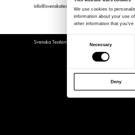
Unga
Frågor 
info@svenskateatern.fi
We use cookies to personalis
Presentkort
Platska
information about your use of
other information that you’ve
Consent
Svenska Teatern © All Rights Reserved 2026
Necessary
Selection
Deny