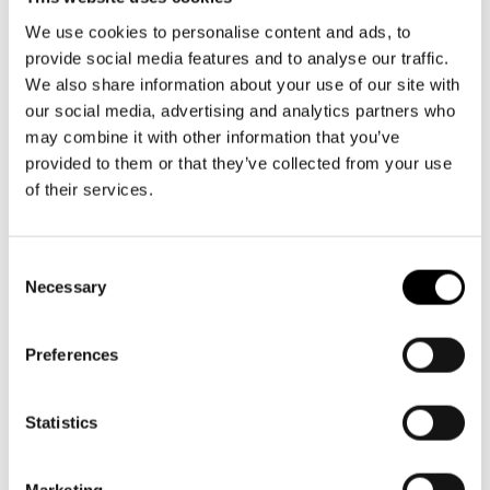
Aktuellt
må-fr kl. 9-16
Tillgänglighet
09 616 211
Företag
LOGGA IN
We use cookies to personalise content and ads, to
Presentkort
Teaterns verksamhet
provide social media features and to analyse our traffic.
info@svenskateatern.fi
Frågor & svar
Guidning
We also share information about your use of our site with
Ensemble
Platskarta
our social media, advertising and analytics partners who
may combine it with other information that you’ve
BILJETTER
Historia
provided to them or that they’ve collected from your use
Köp biljetter
of their services.
Kontaktuppgifter
Kundtjänst per epost
Press
biljetter@svenskateatern.fi
Consent
Necessary
Selection
Jobba hos oss
Biljettkassan öppnar 11.8
ti-fr kl 12-18
Nyhetsbrev
Preferences
Norra esplanaden 2
Svenska Teatern Live
Statistics
LÄNKAR
Marketing