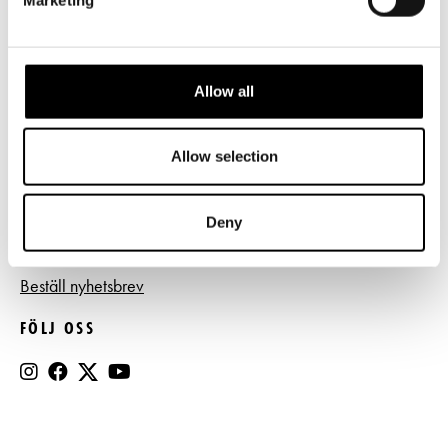
Frågor & svar
Tillgänglighet
Press
Allow all
Register- och dataskyddsbeskrivning
Allow selection
Jobba hos oss
Deny
BESTÄLL NYHETSBREV
Beställ nyhetsbrev
FÖLJ OSS