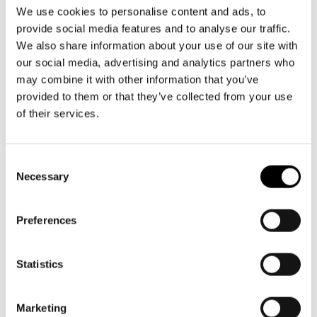
Aktuellt
09 616 211
Tillgänglighet
We use cookies to personalise content and ads, to
info@svenskateatern.fi
Företag
LOGGA IN
Presentkort
provide social media features and to analyse our traffic.
Teaterns verksamhet
Frågor & svar
We also share information about your use of our site with
Guidning
our social media, advertising and analytics partners who
Ensemble
Platskarta
BILJETTER
may combine it with other information that you’ve
provided to them or that they’ve collected from your use
Historia
Köp biljetter
of their services.
Kontaktuppgifter
Kundtjänst per epost
biljetter@svenskateatern.fi
Consent
Press
Necessary
Selection
Biljettkassan öppnar 11.8
Jobba hos oss
ti-fr kl 12-18
Norra esplanaden 2
Preferences
Nyhetsbrev
Svenska Teatern Live
Statistics
LÄNKAR
Frågor & svar
Marketing