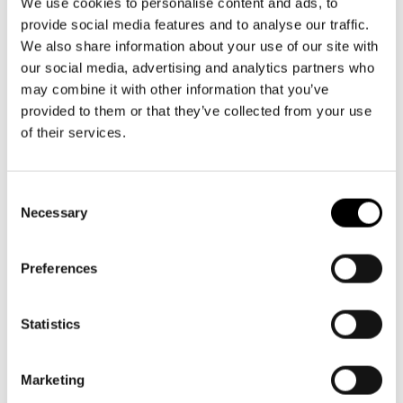
Aktuellt
info@svenskateatern.fi
We use cookies to personalise content and ads, to
Tillgänglighet
provide social media features and to analyse our traffic.
Företag
LOGGA IN
Presentkort
Teaterns verksamhet
We also share information about your use of our site with
Frågor & svar
Guidning
our social media, advertising and analytics partners who
BILJETTER
Ensemble
may combine it with other information that you’ve
Platskarta
Köp biljetter
provided to them or that they’ve collected from your use
Historia
of their services.
Kundtjänst per epost
Kontaktuppgifter
biljetter@svenskateatern.fi
Consent
Biljettkassan öppnar 11.8
Press
Necessary
Selection
ti-fr kl 12-18
Jobba hos oss
Norra esplanaden 2
Preferences
Nyhetsbrev
LÄNKAR
Statistics
Svenska Teatern Live
Frågor & svar
Marketing
Tillgänglighet