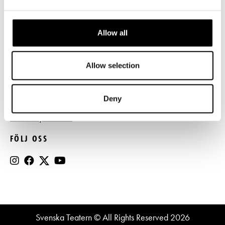
Press
Allow all
Register- och dataskyddsbeskrivning
Jobba hos oss
Allow selection
BESTÄLL NYHETSBREV
Deny
Beställ nyhetsbrev
FÖLJ OSS
Svenska Teatern © All Rights Reserved 2026