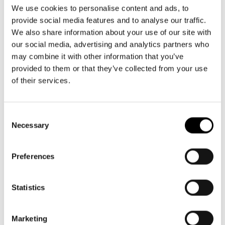
Aktuellt
09 616 211
Tillgänglighet
We use cookies to personalise content and ads, to
info@svenskateatern.fi
Företag
LOGGA IN
Presentkort
provide social media features and to analyse our traffic.
Teaterns verksamhet
Frågor & svar
We also share information about your use of our site with
Guidning
our social media, advertising and analytics partners who
Ensemble
Platskarta
BILJETTER
may combine it with other information that you’ve
provided to them or that they’ve collected from your use
Historia
Köp biljetter
of their services.
Kontaktuppgifter
Kundtjänst per epost
biljetter@svenskateatern.fi
Consent
Press
Necessary
Selection
Biljettkassan öppnar 11.8
Jobba hos oss
ti-fr kl 12-18
Norra esplanaden 2
Preferences
Nyhetsbrev
Svenska Teatern Live
Statistics
LÄNKAR
Frågor & svar
Marketing