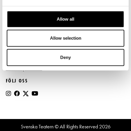
Press
Allow all
Register- och dataskyddsbeskrivning
Jobba hos oss
Allow selection
BESTÄLL NYHETSBREV
Deny
Beställ nyhetsbrev
FÖLJ OSS
Svenska Teatern © All Rights Reserved 2026