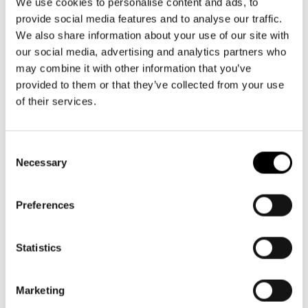
Aktuellt
info@svenskateatern.fi
We use cookies to personalise content and ads, to
Tillgänglighet
provide social media features and to analyse our traffic.
Företag
LOGGA IN
Presentkort
Teaterns verksamhet
We also share information about your use of our site with
Frågor & svar
Guidning
our social media, advertising and analytics partners who
BILJETTER
Ensemble
may combine it with other information that you’ve
Platskarta
Köp biljetter
provided to them or that they’ve collected from your use
Historia
of their services.
Kundtjänst per epost
Kontaktuppgifter
biljetter@svenskateatern.fi
Consent
Biljettkassan öppnar 11.8
Press
Necessary
Selection
ti-fr kl 12-18
Jobba hos oss
Norra esplanaden 2
Preferences
Nyhetsbrev
LÄNKAR
Statistics
Svenska Teatern Live
Frågor & svar
Marketing
Tillgänglighet