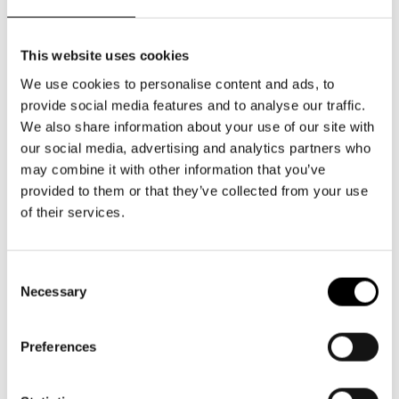
Aktuellt
Tillgänglighet
Företag
LOGGA IN
Presentkort
Norra esplanaden 2
Teaterns verksamhet
Frågor & svar
This website uses cookies
00130 Helsingfors
Guidning
Ensemble
We use cookies to personalise content and ads, to
Platskarta
Växel och reception
provide social media features and to analyse our traffic.
må-fr kl. 9-16
Historia
We also share information about your use of our site with
09 616 211
our social media, advertising and analytics partners who
info@svenskateatern.fi
Kontaktuppgifter
may combine it with other information that you’ve
provided to them or that they’ve collected from your use
Press
of their services.
BILJETTER
Jobba hos oss
Köp biljetter
Consent
Nyhetsbrev
Necessary
Selection
Kundtjänst per epost
biljetter@svenskateatern.fi
Svenska Teatern Live
Preferences
Biljettkassan öppnar 11.8
ti-fr kl 12-18