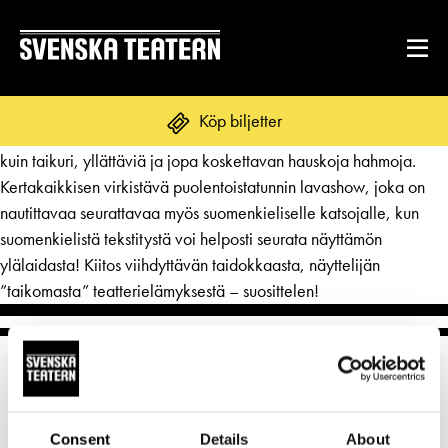
KIITOS virkistävän riemukkaasta KULTURBÄRARNA-lavashow
Köp biljetter
´sta! Näyttelijä Dennis Nylund loihtii näyttämölle sulavin elein
kuin taikuri, yllättäviä ja jopa koskettavan hauskoja hahmoja.
Kertakaikkisen virkistävä puolentoistatunnin lavashow, joka on
nautittavaa seurattavaa myös suomenkieliselle katsojalle, kun
REPERTOAR & BILJETTER
suomenkielistä tekstitystä voi helposti seurata näyttämön
Repertoar
ylälaidasta! Kiitos viihdyttävän taidokkaasta, näyttelijän
DITT BESÖK
”taikomasta” teatterielämyksestä – suosittelen!
Kalender
Mat & dryck
Kundtjänst
GRUPPER & FÖRETAG
Publikarbete
Grupper & teaterombud
Biljetter
Textning
OM SVENSKA TEATERN
Pedagognätverk & skolgrupper
Unga
Consent
Details
About