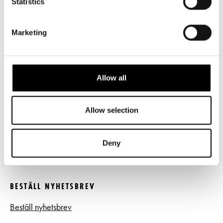
Statistics
Norra esplanaden 2
Marketing
LÄNKAR
Frågor & svar
Allow all
Tillgänglighet
Press
Allow selection
Register- och dataskyddsbeskrivning
Deny
Jobba hos oss
BESTÄLL NYHETSBREV
Beställ nyhetsbrev