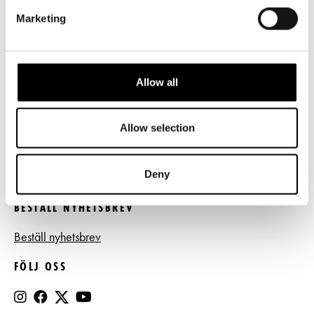
LÄNKAR
Marketing
Frågor & svar
Tillgänglighet
Allow all
Press
Register- och dataskyddsbeskrivning
Allow selection
Jobba hos oss
Deny
BESTÄLL NYHETSBREV
Beställ nyhetsbrev
FÖLJ OSS