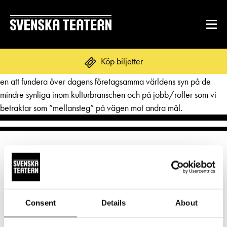
Det var en helt super upplevelse för mig som har svenska som
Köp biljetter
främmande språk. Genom roliga karaktärer gör ”Kulturbärarna”
en att fundera över dagens företagsamma världens syn på de
mindre synliga inom kulturbranschen och på jobb/roller som vi
betraktar som ”mellansteg” på vägen mot andra mål.
REPERTOAR & BILJETTER
Repertoar
DITT BESÖK
Kalender
Mat & dryck
Kundtjänst
GRUPPER & FÖRETAG
Publikarbete
Grupper & teaterombud
Biljetter
Consent
Details
About
Norra esplanaden 2
Textning
OM SVENSKA TEATERN
Pedagognätverk & skolgrupper
00130 Helsingfors
Unga