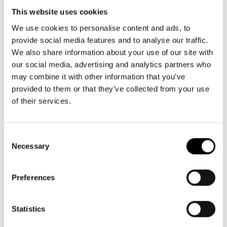
Aktuellt
Tillgänglighet
This website uses cookies
Växel och reception
Företag
LOGGA IN
Presentkort
Teaterns verksamhet
må-fr kl. 9-16
Frågor & svar
We use cookies to personalise content and ads, to
Guidning
provide social media features and to analyse our traffic.
09 616 211
Ensemble
Platskarta
We also share information about your use of our site with
info@svenskateatern.fi
our social media, advertising and analytics partners who
Historia
may combine it with other information that you’ve
provided to them or that they’ve collected from your use
BILJETTER
Kontaktuppgifter
of their services.
Köp biljetter
Press
Kundtjänst per epost
Consent
Jobba hos oss
Necessary
biljetter@svenskateatern.fi
Selection
Nyhetsbrev
Biljettkassan öppnar 11.8
Preferences
ti-fr kl 12-18
Svenska Teatern Live
Norra esplanaden 2
Statistics