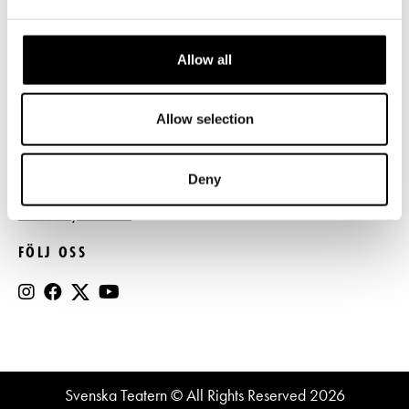
Press
Allow all
Register- och dataskyddsbeskrivning
Jobba hos oss
Allow selection
BESTÄLL NYHETSBREV
Deny
Beställ nyhetsbrev
FÖLJ OSS
Svenska Teatern © All Rights Reserved 2026