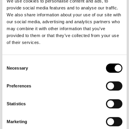
Aktuellt
info@svenskateatern.fi
We use cookies to personalise content and ads, to
Tillgänglighet
provide social media features and to analyse our traffic.
Företag
LOGGA IN
Presentkort
Teaterns verksamhet
We also share information about your use of our site with
Frågor & svar
Guidning
our social media, advertising and analytics partners who
BILJETTER
Ensemble
may combine it with other information that you’ve
Platskarta
Köp biljetter
provided to them or that they’ve collected from your use
Historia
of their services.
Kundtjänst per epost
Kontaktuppgifter
biljetter@svenskateatern.fi
Consent
Biljettkassan öppnar 11.8
Press
Necessary
Selection
ti-fr kl 12-18
Jobba hos oss
Norra esplanaden 2
Preferences
Nyhetsbrev
LÄNKAR
Statistics
Svenska Teatern Live
Frågor & svar
Marketing
Tillgänglighet