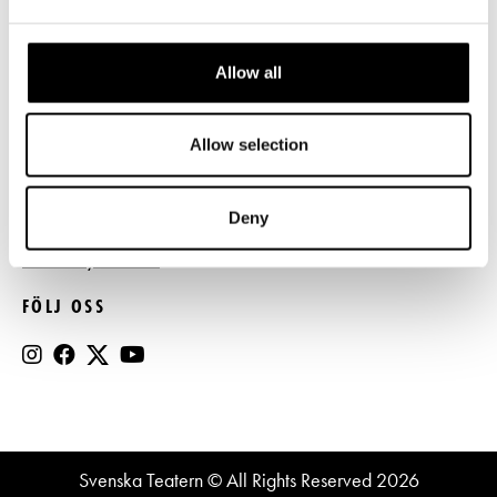
Press
Allow all
Register- och dataskyddsbeskrivning
Jobba hos oss
Allow selection
BESTÄLL NYHETSBREV
Deny
Beställ nyhetsbrev
FÖLJ OSS
Svenska Teatern © All Rights Reserved 2026