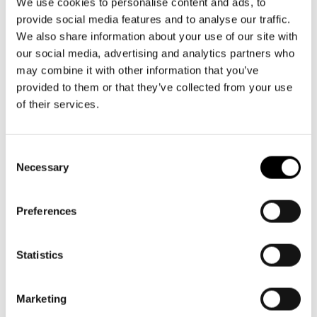
Aktuellt
info@svenskateatern.fi
We use cookies to personalise content and ads, to
Tillgänglighet
provide social media features and to analyse our traffic.
Företag
LOGGA IN
Presentkort
Teaterns verksamhet
We also share information about your use of our site with
Frågor & svar
Guidning
our social media, advertising and analytics partners who
BILJETTER
Ensemble
may combine it with other information that you’ve
Platskarta
Köp biljetter
provided to them or that they’ve collected from your use
Historia
of their services.
Kundtjänst per epost
Kontaktuppgifter
biljetter@svenskateatern.fi
Consent
Biljettkassan öppnar 11.8
Press
Necessary
Selection
ti-fr kl 12-18
Jobba hos oss
Norra esplanaden 2
Preferences
Nyhetsbrev
LÄNKAR
Statistics
Svenska Teatern Live
Frågor & svar
Marketing
Tillgänglighet