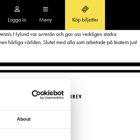
Logga in
Meny
Köp biljetter
Toggle
navigation
Dennis Nylund var suverän och gav oss verkligen starka
 men härliga världen. Slutet med alla som arbetade på teatern just
OM SVENSKA TEATERN
Aktuellt
BESTÄLL NYHETSBREV
r
Teaterns verksamhet
Beställ nyhetsbrev
Ensemble
About
FÖLJ OSS
Historia