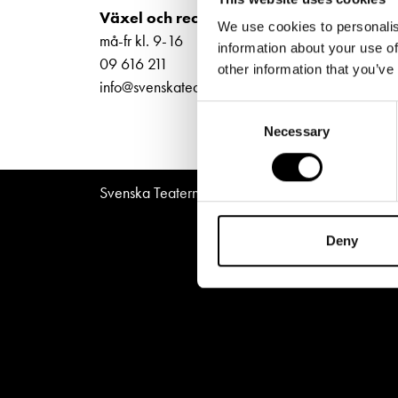
Unga
Frågor 
Bilje
Växel och reception
We use cookies to personalis
ti-fr 
Presentkort
Platska
må-fr kl. 9-16
information about your use of
Norra
09 616 211
other information that you’ve
info@svenskateatern.fi
Consent
Necessary
Selection
Svenska Teatern © All Rights Reserved 2026
Deny