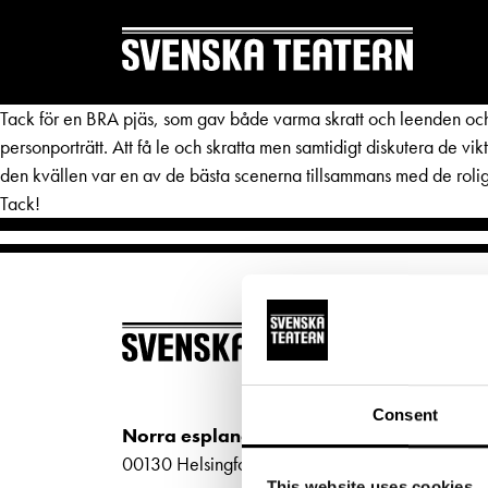
Tack för en BRA pjäs, som gav både varma skratt och leenden och 
personporträtt. Att få le och skratta men samtidigt diskutera de vi
den kvällen var en av de bästa scenerna tillsammans med de roliga
Tack!
REPERTOAR & BILJETTER
DITT 
Repertoar
Mat & 
BILJ
Kalender
Publika
Köp bi
Kundtjänst
Textnin
Consent
Kundt
Norra esplanaden 2
Biljetter
Tillgän
biljet
00130 Helsingfors
This website uses cookies