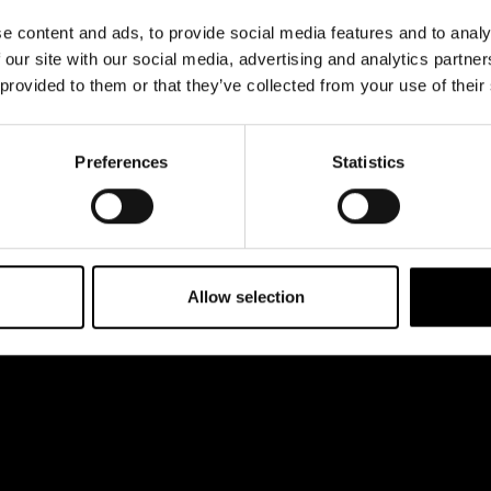
& svar
ttkassan öppnar 11.8
Register- och
e content and ads, to provide social media features and to analy
kl 12-18
rta
dataskyddsbeskrivning
 our site with our social media, advertising and analytics partn
 esplanaden 2
 provided to them or that they’ve collected from your use of their
Jobba hos oss
Preferences
Statistics
Allow selection