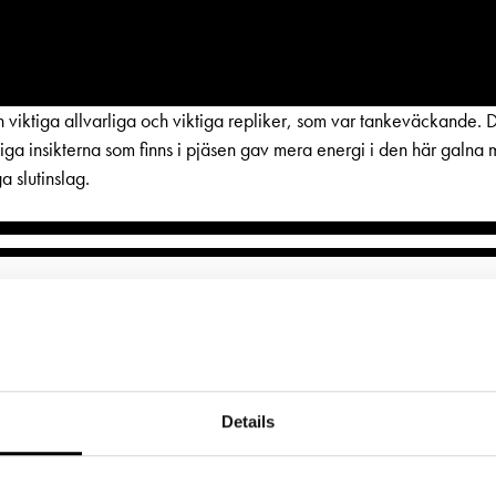
viktiga allvarliga och viktiga repliker, som var tankeväckande. 
ktiga insikterna som finns i pjäsen gav mera energi i den här galna
 slutinslag.
BESÖK
GRUPPER & FÖRETAG
dryck
Grupper & teaterombud
ETTER
LÄNKAR
rbete
Pedagognätverk & skolgruppe
ljetter
Frågor & svar
g
Företag
Details
jänst per epost
Tillgänglighet
glighet
Guidning
ter@svenskateatern.fi
Press