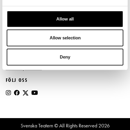
Press
Allow all
Register- och dataskyddsbeskrivning
Jobba hos oss
Allow selection
BESTÄLL NYHETSBREV
Deny
Beställ nyhetsbrev
FÖLJ OSS
Svenska Teatern © All Rights Reserved 2026