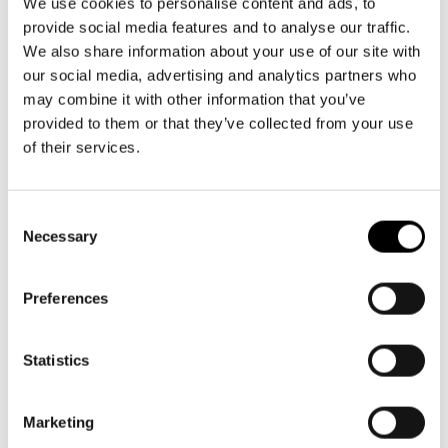
Aktuellt
info@svenskateatern.fi
We use cookies to personalise content and ads, to
Tillgänglighet
provide social media features and to analyse our traffic.
Företag
LOGGA IN
Presentkort
Teaterns verksamhet
We also share information about your use of our site with
Frågor & svar
Guidning
our social media, advertising and analytics partners who
BILJETTER
Ensemble
may combine it with other information that you’ve
Platskarta
Köp biljetter
provided to them or that they’ve collected from your use
Historia
of their services.
Kundtjänst per epost
Kontaktuppgifter
biljetter@svenskateatern.fi
Consent
Biljettkassan öppnar 11.8
Press
Necessary
Selection
ti-fr kl 12-18
Jobba hos oss
Norra esplanaden 2
Preferences
Nyhetsbrev
LÄNKAR
Statistics
Svenska Teatern Live
Frågor & svar
Marketing
Tillgänglighet