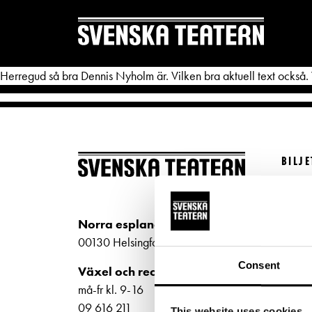
Herregud så bra Dennis Nyholm är. Vilken bra aktuell text också. V
BILJ
REPERTOAR & BILJETTER
DITT 
Köp bi
Repertoar
Mat & 
Kundt
Norra esplanaden 2
Kalender
Publika
biljet
00130 Helsingfors
Kundtjänst
Textnin
Bilje
Consent
Växel och reception
ti-fr 
Biljetter
Tillgän
må-fr kl. 9-16
Norra
09 616 211
This website uses cookies