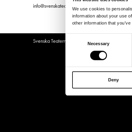
Unga
Frågor 
info@svenskateatern.fi
We use cookies to personalis
Presentkort
Platska
information about your use of
other information that you’ve
Consent
Svenska Teatern © All Rights Reserved 2026
Necessary
Selection
Deny