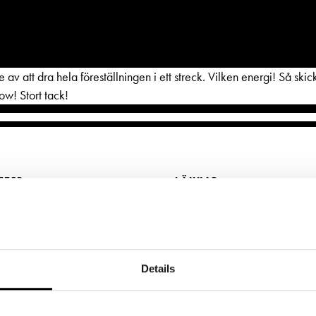
e av att dra hela föreställningen i ett streck. Vilken energi! Så sk
ow! Stort tack!
BESÖK
GRUPPER & FÖRETAG
ETTER
LÄNKAR
dryck
Grupper & teaterombud
ljetter
Frågor & svar
rbete
Pedagognätverk & skolgruppe
jänst per epost
Tillgänglighet
ter@svenskateatern.fi
g
Företag
Press
Details
ttkassan öppnar 11.8
glighet
Guidning
Register- och
kl 12-18