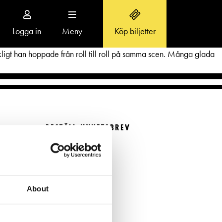
Logga in
Meny
Köp biljetter
Toggle
navigation
ickligt han hoppade från roll till roll på samma scen. Många glada
OM SVENSKA TEATERN
BESTÄLL NYHETSBREV
Aktuellt
Beställ nyhetsbrev
r
Teaterns verksamhet
FÖLJ OSS
Ensemble
About
Historia