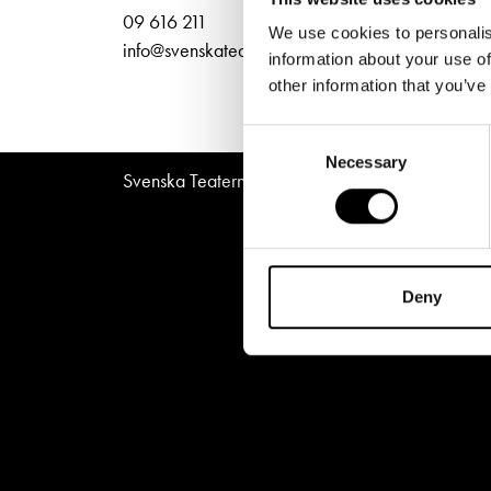
Unga
Frågor 
Norra
09 616 211
We use cookies to personalis
Presentkort
Platska
info@svenskateatern.fi
information about your use of
other information that you’ve
Consent
Necessary
Selection
Svenska Teatern © All Rights Reserved 2026
Deny