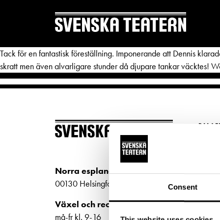
Tack för en fantastisk föreställning. Imponerande att Dennis klarad
skratt men även alvarligare stunder då djupare tankar väcktes! W
REPERTOAR & BILJETTER
DITT 
BILJ
Repertoar
Mat & 
Köp bi
Kalender
Publika
Kundt
Norra esplanaden 2
biljet
Kundtjänst
Textnin
00130 Helsingfors
Consent
Bilje
Biljetter
Tillgän
Växel och reception
ti-fr 
må-fr kl. 9-16
This website uses cookies