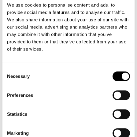
Aktuellt
09 616 211
Tillgänglighet
We use cookies to personalise content and ads, to
info@svenskateatern.fi
Företag
LOGGA IN
Presentkort
provide social media features and to analyse our traffic.
Teaterns verksamhet
Frågor & svar
We also share information about your use of our site with
Guidning
our social media, advertising and analytics partners who
Ensemble
Platskarta
BILJETTER
may combine it with other information that you’ve
provided to them or that they’ve collected from your use
Historia
Köp biljetter
of their services.
Kontaktuppgifter
Kundtjänst per epost
biljetter@svenskateatern.fi
Consent
Press
Necessary
Selection
Biljettkassan öppnar 11.8
Jobba hos oss
ti-fr kl 12-18
Norra esplanaden 2
Preferences
Nyhetsbrev
Svenska Teatern Live
Statistics
LÄNKAR
Frågor & svar
Marketing