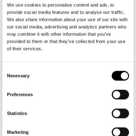
Aktuellt
09 616 211
Tillgänglighet
We use cookies to personalise content and ads, to
info@svenskateatern.fi
Företag
LOGGA IN
Presentkort
provide social media features and to analyse our traffic.
Teaterns verksamhet
Frågor & svar
We also share information about your use of our site with
Guidning
our social media, advertising and analytics partners who
Ensemble
Platskarta
BILJETTER
may combine it with other information that you’ve
provided to them or that they’ve collected from your use
Historia
Köp biljetter
of their services.
Kontaktuppgifter
Kundtjänst per epost
biljetter@svenskateatern.fi
Consent
Press
Necessary
Selection
Biljettkassan öppnar 11.8
Jobba hos oss
ti-fr kl 12-18
Norra esplanaden 2
Preferences
Nyhetsbrev
Svenska Teatern Live
Statistics
LÄNKAR
Frågor & svar
Marketing