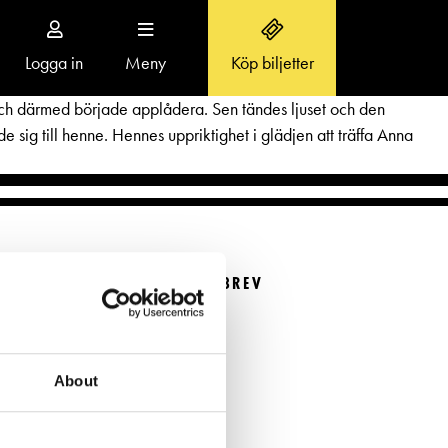
Logga in
Meny
Köp biljetter
Toggle
navigation
t, och därmed började applådera. Sen tändes ljuset och den
sig till henne. Hennes uppriktighet i glädjen att träffa Anna
OM SVENSKA TEATERN
BESTÄLL NYHETSBREV
Aktuellt
Beställ nyhetsbrev
r
Teaterns verksamhet
FÖLJ OSS
Ensemble
About
Historia