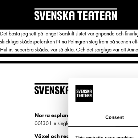
Det bästa jag sett på länge! Särskilt slutet var gripande och finu
skickliga skådespelerskan Nina Palmgren steg fram på scenen efter
Hultin, superbra skådis, var så äkta. Och det sorgliga var att Ann
REPERTOAR & BILJETTER
DITT 
BILJ
Repertoar
Mat & 
Köp bi
Kalender
Publika
Kundt
Kundtjänst
Textnin
Norra esplanaden 2
Consent
biljet
00130 Helsingfors
Biljetter
Tillgän
Bilje
Växel och reception
This website uses cookies