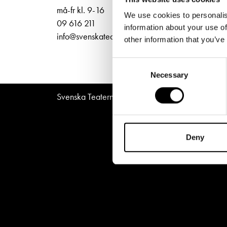
Unga
Frågor 
ti-fr 
må-fr kl. 9-16
We use cookies to personalis
Norra
Presentkort
Platska
09 616 211
information about your use of
info@svenskateatern.fi
other information that you’ve
Consent
Necessary
Selection
Svenska Teatern © All Rights Reserved 2026
Deny