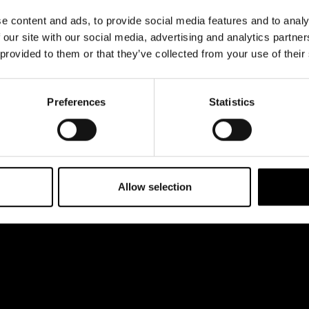
& svar
Register- och
kl 12-18
dataskyddsbeskrivning
e content and ads, to provide social media features and to analy
 esplanaden 2
rta
 our site with our social media, advertising and analytics partn
Jobba hos oss
 provided to them or that they’ve collected from your use of their
Preferences
Statistics
Allow selection