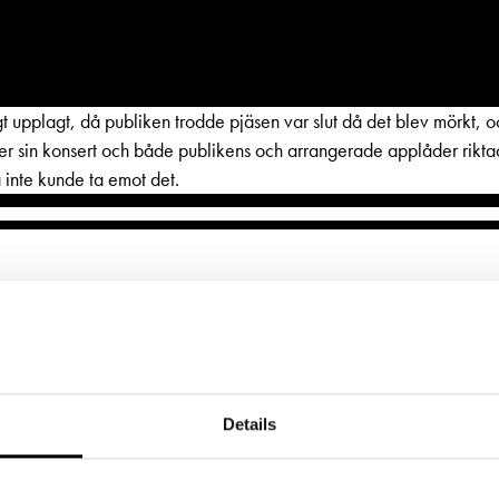
rligt upplagt, då publiken trodde pjäsen var slut då det blev mörk
 sin konsert och både publikens och arrangerade applåder riktade 
a inte kunde ta emot det.
BESÖK
GRUPPER & FÖRETAG
ETTER
LÄNKAR
dryck
Grupper & teaterombud
ljetter
Frågor & svar
rbete
Pedagognätverk & skolgruppe
jänst per epost
Tillgänglighet
g
Företag
Details
ter@svenskateatern.fi
Press
glighet
Guidning
ttkassan öppnar 11.8