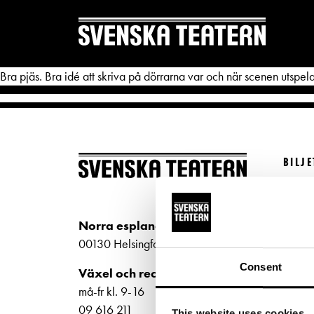
Bra pjäs. Bra idé att skriva på dörrarna var och när scenen utspel
BILJ
REPERTOAR & BILJETTER
DITT 
Köp bi
Repertoar
Mat & 
Kundt
Norra esplanaden 2
Kalender
Publika
biljet
00130 Helsingfors
Kundtjänst
Textnin
Bilje
Consent
Växel och reception
ti-fr 
Biljetter
Tillgän
må-fr kl. 9-16
Norra
09 616 211
This website uses cookies