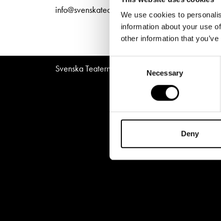
Unga
Frågor 
info@svenskateatern.fi
We use cookies to personalis
Presentkort
Platska
information about your use of
other information that you’ve
Consent
Svenska Teatern © All Rights Reserved 2026
Necessary
Selection
Deny