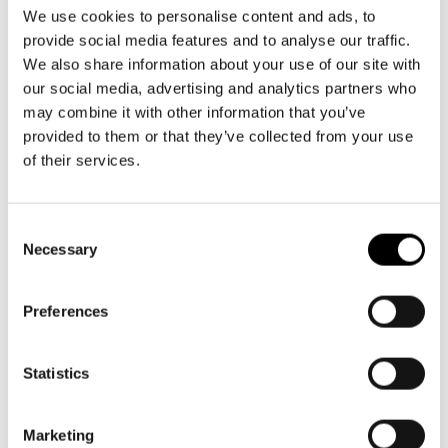
Aktuellt
09 616 211
Tillgänglighet
We use cookies to personalise content and ads, to
info@svenskateatern.fi
Företag
LOGGA IN
Presentkort
provide social media features and to analyse our traffic.
Teaterns verksamhet
Frågor & svar
We also share information about your use of our site with
Guidning
our social media, advertising and analytics partners who
Ensemble
Platskarta
BILJETTER
may combine it with other information that you’ve
provided to them or that they’ve collected from your use
Historia
Köp biljetter
of their services.
Kontaktuppgifter
Kundtjänst per epost
biljetter@svenskateatern.fi
Consent
Press
Necessary
Selection
Biljettkassan öppnar 11.8
Jobba hos oss
ti-fr kl 12-18
Norra esplanaden 2
Preferences
Nyhetsbrev
Svenska Teatern Live
Statistics
LÄNKAR
Frågor & svar
Marketing