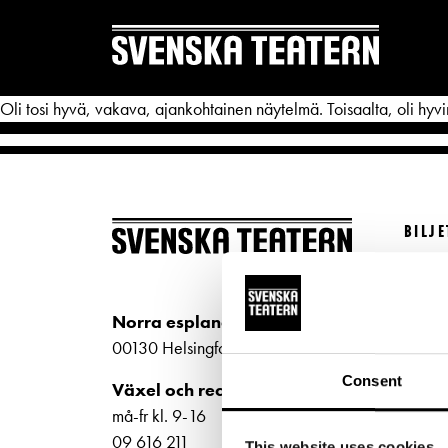
Oli tosi hyvä, vakava, ajankohtainen näytelmä. Toisaalta, oli hyvi
BILJ
REPERTOAR & BILJETTER
DITT 
Köp bi
Repertoar
Mat & 
Kundt
Norra esplanaden 2
Kalender
Publika
biljet
00130 Helsingfors
Kundtjänst
Textnin
Bilje
Consent
Växel och reception
ti-fr 
Biljetter
Tillgän
må-fr kl. 9-16
Norra
09 616 211
This website uses cookies