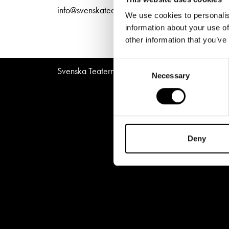
Unga
Frågor 
info@svenskateatern.fi
We use cookies to personalis
Presentkort
Platska
information about your use of
other information that you’ve
Consent
Svenska Teatern © All Rights Reserved 2026
Necessary
Selection
Deny