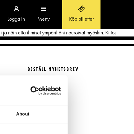
Logga in
Meny
Köp biljetter
Toggle
navigation
 ja näin että ihmiset ympärilläni nauroivat myöskin. Kiitos
BESTÄLL NYHETSBREV
OM SVENSKA TEATERN
Beställ nyhetsbrev
Aktuellt
FÖLJ OSS
r
Teaterns verksamhet
Ensemble
About
Historia