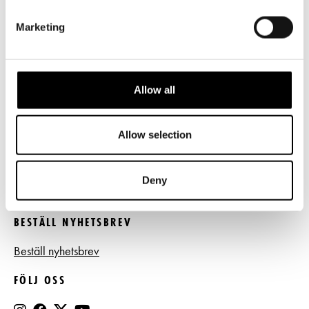
LÄNKAR
Marketing
Frågor & svar
Tillgänglighet
Allow all
Press
Allow selection
Register- och dataskyddsbeskrivning
Jobba hos oss
Deny
BESTÄLL NYHETSBREV
Beställ nyhetsbrev
FÖLJ OSS