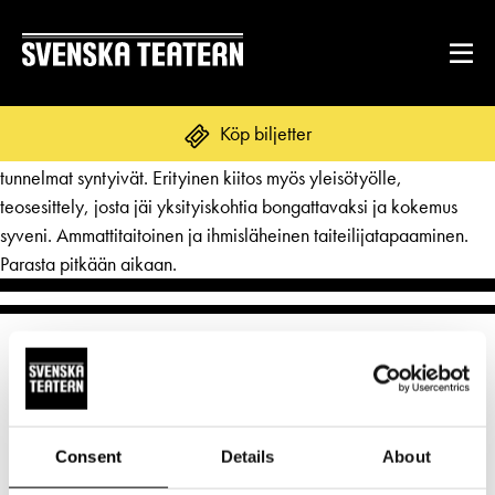
Erinomainen näytelmä, prosessi ja dialogi. Loistavaa työtä
Köp biljetter
lavasteiden, äänimaiseman ja valojen kanssa, miten tilat ja
tunnelmat syntyivät. Erityinen kiitos myös yleisötyölle,
teosesittely, josta jäi yksityiskohtia bongattavaksi ja kokemus
syveni. Ammattitaitoinen ja ihmisläheinen taiteilijatapaaminen.
REPERTOAR & BILJETTER
Parasta pitkään aikaan.
Repertoar
DITT BESÖK
Kalender
Mat & dryck
Kundtjänst
GRUPPER & FÖRETAG
Publikarbete
Grupper & teaterombud
Biljetter
Textning
OM SVENSKA TEATERN
Consent
Details
About
Pedagognätverk & skolgrupper
Norra esplanaden 2
Unga