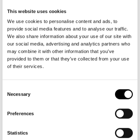
Aktuellt
Tillgänglighet
00130 Helsingfors
Företag
LOGGA IN
Presentkort
This website uses cookies
Teaterns verksamhet
Växel och reception
Frågor & svar
We use cookies to personalise content and ads, to
Guidning
må-fr kl. 9-16
provide social media features and to analyse our traffic.
Ensemble
Platskarta
09 616 211
We also share information about your use of our site with
info@svenskateatern.fi
Historia
our social media, advertising and analytics partners who
may combine it with other information that you’ve
Kontaktuppgifter
provided to them or that they’ve collected from your use
BILJETTER
of their services.
Press
Köp biljetter
Jobba hos oss
Consent
Kundtjänst per epost
Necessary
Selection
biljetter@svenskateatern.fi
Nyhetsbrev
Biljettkassan öppnar 11.8
Preferences
Svenska Teatern Live
ti-fr kl 12-18
Norra esplanaden 2
Statistics