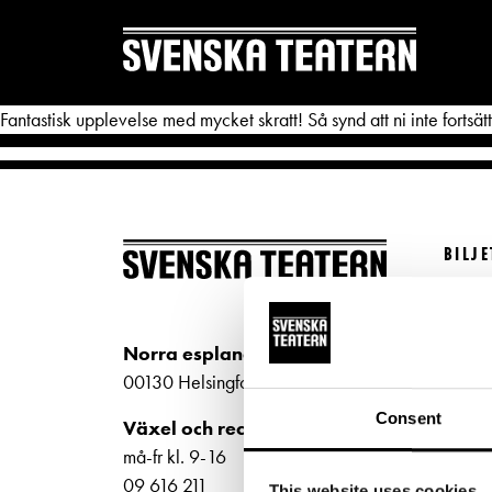
Fantastisk upplevelse med mycket skratt! Så synd att ni inte forts
BILJ
REPERTOAR & BILJETTER
DITT 
Köp bi
Repertoar
Mat & 
Kundt
Norra esplanaden 2
Kalender
Publika
biljet
00130 Helsingfors
Kundtjänst
Textnin
Bilje
Consent
Växel och reception
ti-fr 
Biljetter
Tillgän
må-fr kl. 9-16
Norra
09 616 211
This website uses cookies