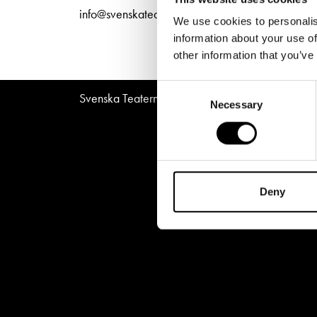
Unga
Frågor 
info@svenskateatern.fi
We use cookies to personalis
Presentkort
Platska
information about your use of
other information that you’ve
Consent
Svenska Teatern © All Rights Reserved 2026
Necessary
Selection
Deny