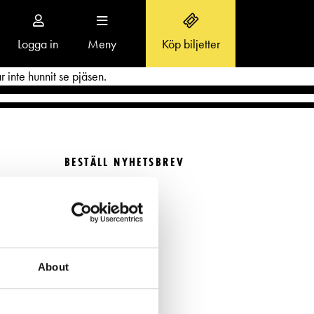
Logga in
Meny
Köp biljetter
Toggle
navigation
 inte hunnit se pjäsen.
BESTÄLL NYHETSBREV
OM SVENSKA TEATERN
Beställ nyhetsbrev
Aktuellt
FÖLJ OSS
r
Teaterns verksamhet
Ensemble
About
Historia