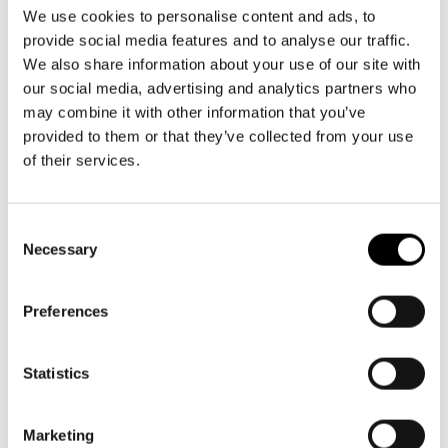
Aktuellt
09 616 211
Tillgänglighet
We use cookies to personalise content and ads, to
info@svenskateatern.fi
Företag
LOGGA IN
Presentkort
provide social media features and to analyse our traffic.
Teaterns verksamhet
Frågor & svar
We also share information about your use of our site with
Guidning
our social media, advertising and analytics partners who
Ensemble
Platskarta
BILJETTER
may combine it with other information that you’ve
provided to them or that they’ve collected from your use
Historia
Köp biljetter
of their services.
Kontaktuppgifter
Kundtjänst per epost
biljetter@svenskateatern.fi
Consent
Press
Necessary
Selection
Biljettkassan öppnar 11.8
Jobba hos oss
ti-fr kl 12-18
Norra esplanaden 2
Preferences
Nyhetsbrev
Svenska Teatern Live
Statistics
LÄNKAR
Frågor & svar
Marketing