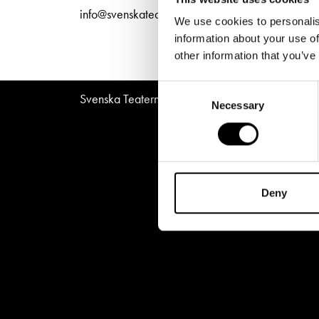
Unga
Frågor 
info@svenskateatern.fi
We use cookies to personalis
Presentkort
Platska
information about your use of
other information that you’ve
Consent
Svenska Teatern © All Rights Reserved 2026
Necessary
Selection
Deny