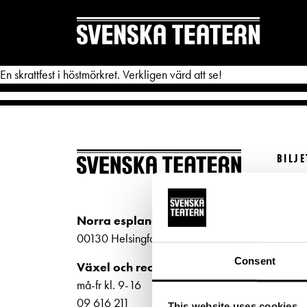
En skrattfest i höstmörkret. Verkligen värd att se!
BILJ
REPERTOAR & BILJETTER
DITT 
Köp bi
Repertoar
Mat & 
Kundt
Norra esplanaden 2
Kalender
Publika
biljet
00130 Helsingfors
Kundtjänst
Textnin
Bilje
Consent
Växel och reception
ti-fr 
Biljetter
Tillgän
må-fr kl. 9-16
Norra
09 616 211
This website uses cookies