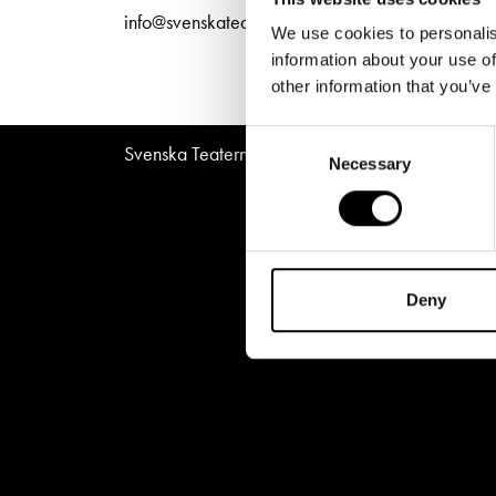
Unga
Frågor 
info@svenskateatern.fi
We use cookies to personalis
Presentkort
Platska
information about your use of
other information that you’ve
Consent
Svenska Teatern © All Rights Reserved 2026
Necessary
Selection
Deny