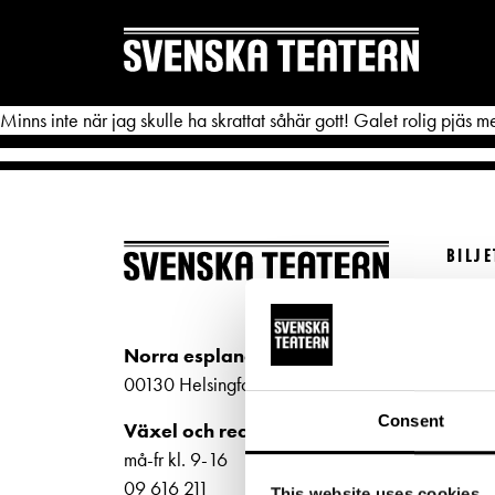
Minns inte när jag skulle ha skrattat såhär gott! Galet rolig pjäs m
BILJ
REPERTOAR & BILJETTER
DITT 
Köp bi
Repertoar
Mat & 
Kundt
Norra esplanaden 2
Kalender
Publika
biljet
00130 Helsingfors
Kundtjänst
Textnin
Bilje
Consent
Växel och reception
ti-fr 
Biljetter
Tillgän
må-fr kl. 9-16
Norra
09 616 211
This website uses cookies