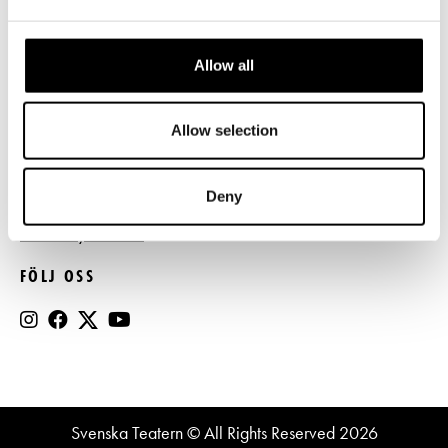
Press
Allow all
Register- och dataskyddsbeskrivning
Jobba hos oss
Allow selection
BESTÄLL NYHETSBREV
Deny
Beställ nyhetsbrev
FÖLJ OSS
Svenska Teatern © All Rights Reserved 2026