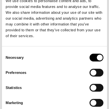
Aktuellt
info@svenskateatern.fi
We use cookies to personalise content and ads, to
Tillgänglighet
provide social media features and to analyse our traffic.
Företag
LOGGA IN
Presentkort
Teaterns verksamhet
We also share information about your use of our site with
Frågor & svar
Guidning
our social media, advertising and analytics partners who
BILJETTER
Ensemble
may combine it with other information that you’ve
Platskarta
Köp biljetter
provided to them or that they’ve collected from your use
Historia
of their services.
Kundtjänst per epost
Kontaktuppgifter
biljetter@svenskateatern.fi
Consent
Biljettkassan öppnar 11.8
Press
Necessary
Selection
ti-fr kl 12-18
Jobba hos oss
Norra esplanaden 2
Preferences
Nyhetsbrev
LÄNKAR
Statistics
Svenska Teatern Live
Frågor & svar
Marketing
Tillgänglighet