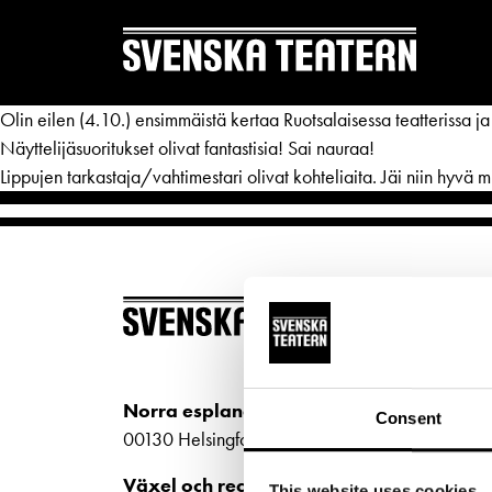
Olin eilen (4.10.) ensimmäistä kertaa Ruotsalaisessa teatterissa ja
Näyttelijäsuoritukset olivat fantastisia! Sai nauraa!
Lippujen tarkastaja/vahtimestari olivat kohteliaita. Jäi niin hyvä mi
REPERTOAR & BILJETTER
DITT 
BILJ
Repertoar
Mat & 
Köp bi
Kalender
Publika
Kundt
Kundtjänst
Textnin
Norra esplanaden 2
Consent
biljet
00130 Helsingfors
Biljetter
Tillgän
Bilje
Växel och reception
This website uses cookies