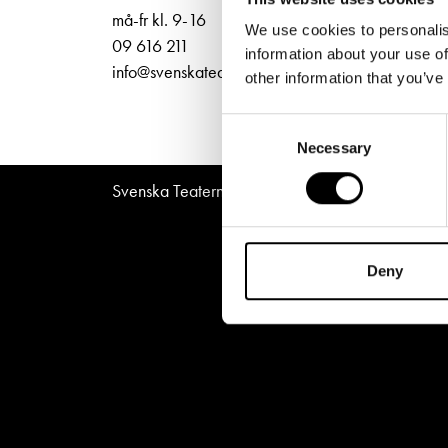
Unga
Frågor 
ti-fr 
må-fr kl. 9-16
We use cookies to personalis
Norra
Presentkort
Platska
09 616 211
information about your use of
info@svenskateatern.fi
other information that you’ve
Consent
Necessary
Selection
Svenska Teatern © All Rights Reserved 2026
Deny