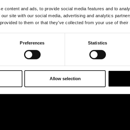
& svar
Register- och
kl 12-18
dataskyddsbeskrivning
e content and ads, to provide social media features and to analy
 esplanaden 2
rta
 our site with our social media, advertising and analytics partn
Jobba hos oss
 provided to them or that they’ve collected from your use of their
Preferences
Statistics
Allow selection