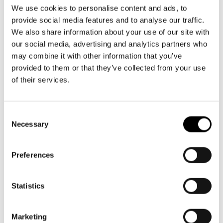
Aktuellt
09 616 211
Tillgänglighet
We use cookies to personalise content and ads, to
info@svenskateatern.fi
Företag
LOGGA IN
Presentkort
provide social media features and to analyse our traffic.
Teaterns verksamhet
Frågor & svar
We also share information about your use of our site with
Guidning
our social media, advertising and analytics partners who
Ensemble
Platskarta
BILJETTER
may combine it with other information that you’ve
provided to them or that they’ve collected from your use
Historia
Köp biljetter
of their services.
Kontaktuppgifter
Kundtjänst per epost
biljetter@svenskateatern.fi
Consent
Press
Necessary
Selection
Biljettkassan öppnar 11.8
Jobba hos oss
ti-fr kl 12-18
Norra esplanaden 2
Preferences
Nyhetsbrev
Svenska Teatern Live
Statistics
LÄNKAR
Frågor & svar
Marketing