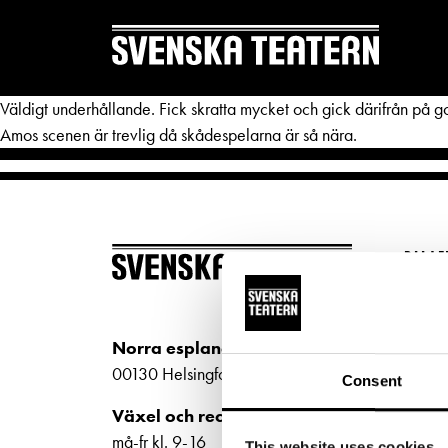
Väldigt underhållande. Fick skratta mycket och gick därifrån på go
Amos scenen är trevlig då skådespelarna är så nära.
REPERTOAR & BILJETTER
DITT 
BILJ
Repertoar
Mat & 
Köp bi
Kalender
Publika
Kundt
Norra esplanaden 2
biljet
Kundtjänst
Textnin
00130 Helsingfors
Consent
Bilje
Biljetter
Tillgän
Växel och reception
ti-fr 
må-fr kl. 9-16
This website uses cookies