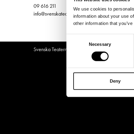
Unga
Frågor 
Norra
09 616 211
We use cookies to personalis
Presentkort
Platska
info@svenskateatern.fi
information about your use of
other information that you’ve
Consent
Necessary
Selection
Svenska Teatern © All Rights Reserved 2026
Deny