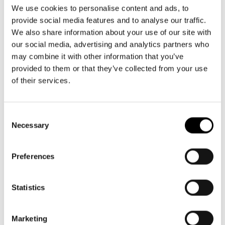
Aktuellt
09 616 211
Tillgänglighet
We use cookies to personalise content and ads, to
info@svenskateatern.fi
Företag
LOGGA IN
Presentkort
provide social media features and to analyse our traffic.
Teaterns verksamhet
Frågor & svar
We also share information about your use of our site with
Guidning
our social media, advertising and analytics partners who
Ensemble
Platskarta
BILJETTER
may combine it with other information that you’ve
provided to them or that they’ve collected from your use
Historia
Köp biljetter
of their services.
Kontaktuppgifter
Kundtjänst per epost
biljetter@svenskateatern.fi
Consent
Press
Necessary
Selection
Biljettkassan öppnar 11.8
Jobba hos oss
ti-fr kl 12-18
Norra esplanaden 2
Preferences
Nyhetsbrev
Svenska Teatern Live
Statistics
LÄNKAR
Frågor & svar
Marketing