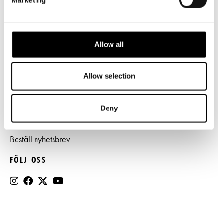
Frågor & svar
Tillgänglighet
Press
Allow all
Register- och dataskyddsbeskrivning
Allow selection
Jobba hos oss
Deny
BESTÄLL NYHETSBREV
Beställ nyhetsbrev
FÖLJ OSS