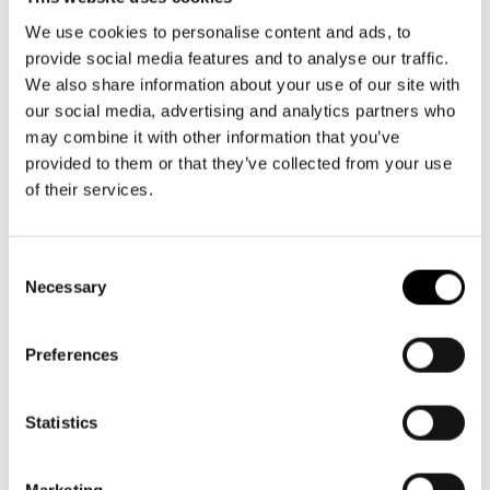
Aktuellt
må-fr kl. 9-16
Tillgänglighet
09 616 211
Företag
LOGGA IN
We use cookies to personalise content and ads, to
Presentkort
Teaterns verksamhet
provide social media features and to analyse our traffic.
info@svenskateatern.fi
Frågor & svar
Guidning
We also share information about your use of our site with
Ensemble
Platskarta
our social media, advertising and analytics partners who
may combine it with other information that you’ve
BILJETTER
Historia
provided to them or that they’ve collected from your use
Köp biljetter
of their services.
Kontaktuppgifter
Kundtjänst per epost
Press
biljetter@svenskateatern.fi
Consent
Necessary
Selection
Jobba hos oss
Biljettkassan öppnar 11.8
ti-fr kl 12-18
Nyhetsbrev
Preferences
Norra esplanaden 2
Svenska Teatern Live
Statistics
LÄNKAR
Marketing