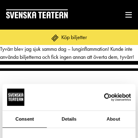
Är det hett här? 8.4.2025 Amos scenen
Köp biljetter
Tyvärr blev jag sjuk samma dag – lunginflammation! Kunde inte
använda biljetterna och fick ingen annan att överta dem, tyvärr!
REPERTOAR & BILJETTER
Repertoar
DITT BESÖK
Kalender
Mat & dryck
Kundtjänst
GRUPPER & FÖRETAG
Publikarbete
Norra esplanaden 2
Grupper & teaterombud
Consent
Details
About
Biljetter
00130 Helsingfors
Textning
OM SVENSKA TEATERN
Pedagognätverk & skolgrupper
Unga