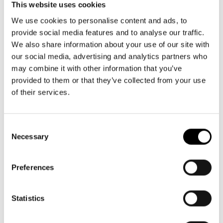
Växel och reception
Aktuellt
Tillgänglighet
This website uses cookies
må-fr kl. 9-16
Företag
LOGGA IN
Presentkort
We use cookies to personalise content and ads, to
Teaterns verksamhet
09 616 211
Frågor & svar
provide social media features and to analyse our traffic.
Guidning
info@svenskateatern.fi
We also share information about your use of our site with
Ensemble
Platskarta
our social media, advertising and analytics partners who
may combine it with other information that you’ve
Historia
BILJETTER
provided to them or that they’ve collected from your use
Kontaktuppgifter
of their services.
Köp biljetter
Press
Kundtjänst per epost
Consent
biljetter@svenskateatern.fi
Necessary
Jobba hos oss
Selection
Biljettkassan öppnar 11.8
Nyhetsbrev
ti-fr kl 12-18
Preferences
Norra esplanaden 2
Svenska Teatern Live
Statistics
LÄNKAR