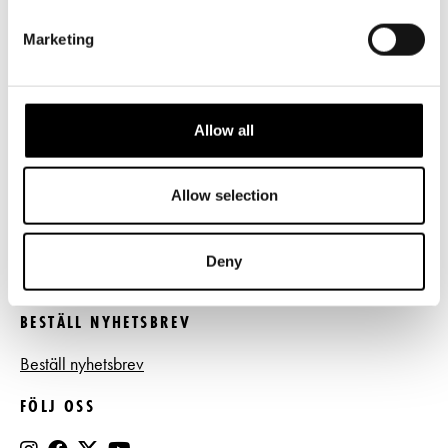
LÄNKAR
Marketing
Frågor & svar
Tillgänglighet
Allow all
Press
Allow selection
Register- och dataskyddsbeskrivning
Jobba hos oss
Deny
BESTÄLL NYHETSBREV
Beställ nyhetsbrev
FÖLJ OSS