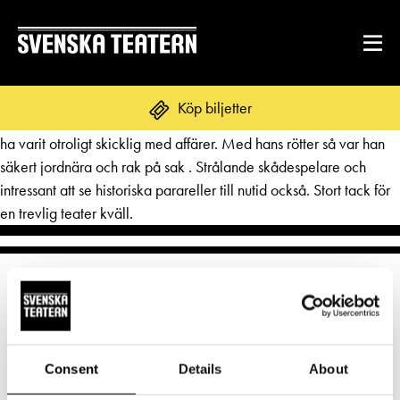
Jag tyckte pjäsen om Amos Anderson var sevärd och intressant.
Köp biljetter
Var väl bra att också visades hans negativa sidor men han måste
ha varit otroligt skicklig med affärer. Med hans rötter så var han
säkert jordnära och rak på sak . Strålande skådespelare och
intressant att se historiska parareller till nutid också. Stort tack för
REPERTOAR & BILJETTER
en trevlig teater kväll.
Repertoar
DITT BESÖK
Kalender
Mat & dryck
Kundtjänst
GRUPPER & FÖRETAG
Publikarbete
Grupper & teaterombud
Biljetter
Textning
OM SVENSKA TEATERN
Consent
Details
About
Pedagognätverk & skolgrupper
Norra esplanaden 2
Unga