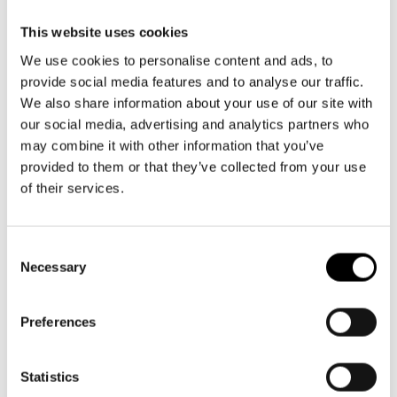
Aktuellt
Tillgänglighet
00130 Helsingfors
Företag
LOGGA IN
Presentkort
This website uses cookies
Teaterns verksamhet
Växel och reception
Frågor & svar
We use cookies to personalise content and ads, to
Guidning
må-fr kl. 9-16
provide social media features and to analyse our traffic.
Ensemble
Platskarta
09 616 211
We also share information about your use of our site with
info@svenskateatern.fi
Historia
our social media, advertising and analytics partners who
may combine it with other information that you’ve
Kontaktuppgifter
provided to them or that they’ve collected from your use
BILJETTER
of their services.
Press
Köp biljetter
Jobba hos oss
Consent
Kundtjänst per epost
Necessary
Selection
biljetter@svenskateatern.fi
Nyhetsbrev
Biljettkassan öppnar 11.8
Preferences
Svenska Teatern Live
ti-fr kl 12-18
Norra esplanaden 2
Statistics