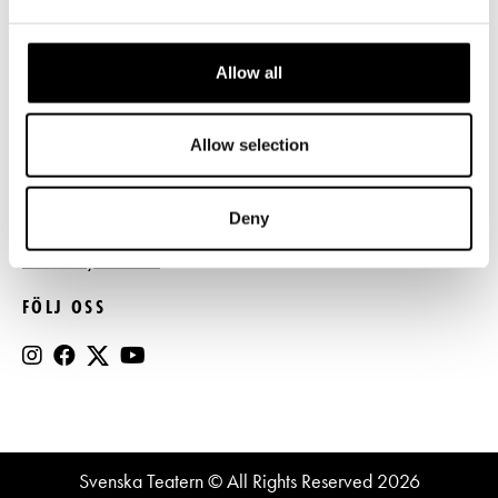
Press
Allow all
Register- och dataskyddsbeskrivning
Jobba hos oss
Allow selection
BESTÄLL NYHETSBREV
Deny
Beställ nyhetsbrev
FÖLJ OSS
Svenska Teatern © All Rights Reserved 2026