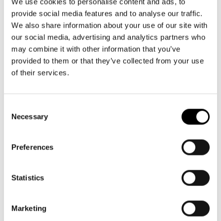
Aktuellt
info@svenskateatern.fi
We use cookies to personalise content and ads, to
Tillgänglighet
provide social media features and to analyse our traffic.
Företag
LOGGA IN
Presentkort
Teaterns verksamhet
We also share information about your use of our site with
Frågor & svar
Guidning
our social media, advertising and analytics partners who
BILJETTER
Ensemble
may combine it with other information that you’ve
Platskarta
Köp biljetter
provided to them or that they’ve collected from your use
Historia
of their services.
Kundtjänst per epost
Kontaktuppgifter
biljetter@svenskateatern.fi
Consent
Biljettkassan öppnar 11.8
Press
Necessary
Selection
ti-fr kl 12-18
Jobba hos oss
Norra esplanaden 2
Preferences
Nyhetsbrev
LÄNKAR
Statistics
Svenska Teatern Live
Frågor & svar
Marketing
Tillgänglighet