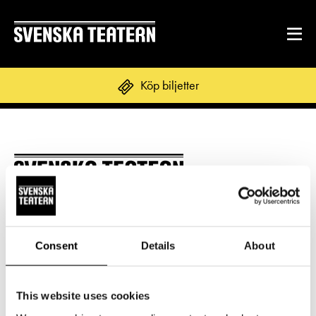
Underbara skådespelarprestationer!
Köp biljetter
REPERTOAR & BILJETTER
Repertoar
DITT BESÖK
Kalender
Norra esplanaden 2
Mat & dryck
00130 Helsingfors
Kundtjänst
GRUPPER & FÖRETAG
Consent
Details
About
Publikarbete
Växel och reception
Grupper & teaterombud
Biljetter
må-fr kl. 9-16
Textning
OM SVENSKA TEATERN
This website uses cookies
09 616 211
Pedagognätverk & skolgrupper
Unga