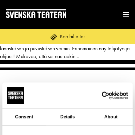
Hieno, viihdyttävä toteutus Amoksesta, Suomen ja Helsingin
Köp biljetter
historiasta. Kauniita ja esteettisiä välähdyksiä hienon valaistuksen,
lavastuksen ja puvustuksen voimin. Erinomainen näyttelijätyö ja
ohjaus! Mukavaa, että sai nauraakin…
REPERTOAR & BILJETTER
Repertoar
DITT BESÖK
Kalender
Mat & dryck
Kundtjänst
GRUPPER & FÖRETAG
Publikarbete
Norra esplanaden 2
Grupper & teaterombud
Consent
Details
About
Biljetter
00130 Helsingfors
Textning
OM SVENSKA TEATERN
Pedagognätverk & skolgrupper
Unga