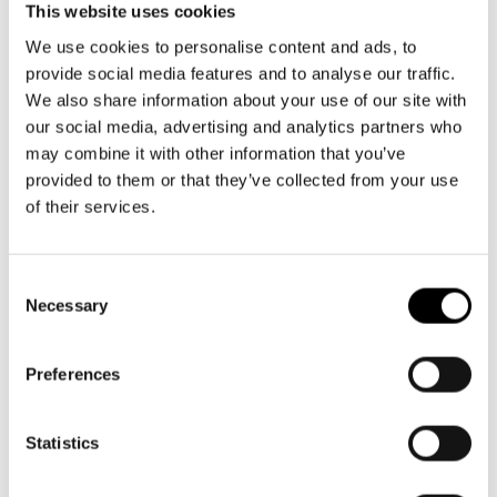
Aktuellt
Växel och reception
Tillgänglighet
This website uses cookies
må-fr kl. 9-16
Företag
LOGGA IN
Presentkort
We use cookies to personalise content and ads, to
Teaterns verksamhet
09 616 211
Frågor & svar
provide social media features and to analyse our traffic.
Guidning
info@svenskateatern.fi
We also share information about your use of our site with
Ensemble
Platskarta
our social media, advertising and analytics partners who
may combine it with other information that you’ve
Historia
BILJETTER
provided to them or that they’ve collected from your use
Kontaktuppgifter
of their services.
Köp biljetter
Press
Kundtjänst per epost
Consent
biljetter@svenskateatern.fi
Necessary
Jobba hos oss
Selection
Biljettkassan öppnar 11.8
Nyhetsbrev
ti-fr kl 12-18
Preferences
Norra esplanaden 2
Svenska Teatern Live
Statistics
LÄNKAR