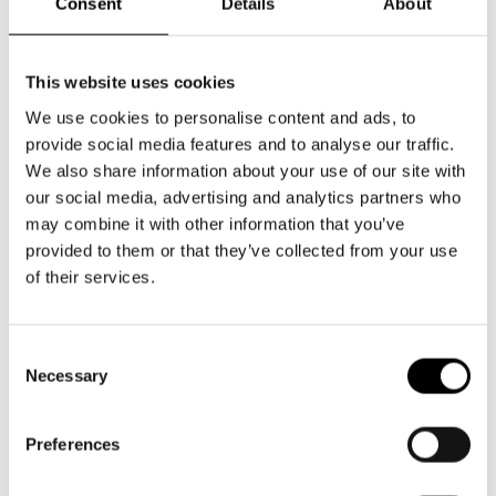
Aktuellt
Consent
Details
About
Tillgänglighet
Företag
LOGGA IN
Presentkort
Teaterns verksamhet
Frågor & svar
Norra esplanaden 2
Guidning
This website uses cookies
00130 Helsingfors
Ensemble
Platskarta
We use cookies to personalise content and ads, to
Växel och reception
provide social media features and to analyse our traffic.
Historia
We also share information about your use of our site with
må-fr kl. 9-16
our social media, advertising and analytics partners who
09 616 211
Kontaktuppgifter
may combine it with other information that you’ve
info@svenskateatern.fi
provided to them or that they’ve collected from your use
Press
of their services.
Jobba hos oss
BILJETTER
Consent
Nyhetsbrev
Köp biljetter
Necessary
Selection
Kundtjänst per epost
Svenska Teatern Live
biljetter@svenskateatern.fi
Preferences
Biljettkassan öppnar 11.8