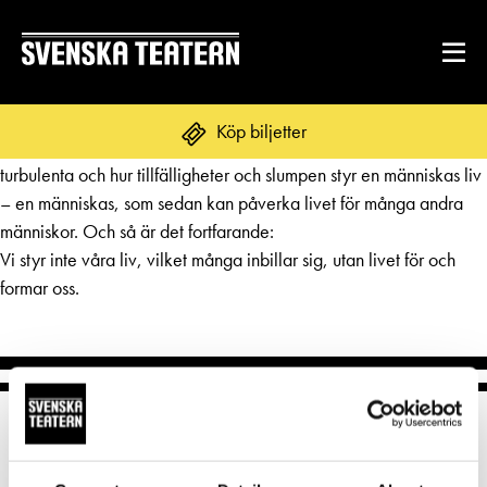
Pjäsen var välskriven och regisserad, Handlingen flöt bra och det
Köp biljetter
var något både för örat och ögat. Amos A visade hur tiderna var
turbulenta och hur tillfälligheter och slumpen styr en människas liv
– en människas, som sedan kan påverka livet för många andra
människor. Och så är det fortfarande:
REPERTOAR & BILJETTER
Vi styr inte våra liv, vilket många inbillar sig, utan livet för och
Repertoar
formar oss.
DITT BESÖK
Kalender
Mat & dryck
Kundtjänst
GRUPPER & FÖRETAG
Publikarbete
Grupper & teaterombud
Biljetter
Textning
OM SVENSKA TEATERN
Pedagognätverk & skolgrupper
Unga