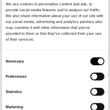
Aktuellt
09 616 211
Tillgänglighet
We use cookies to personalise content and ads, to
info@svenskateatern.fi
Företag
LOGGA IN
Presentkort
provide social media features and to analyse our traffic.
Teaterns verksamhet
Frågor & svar
We also share information about your use of our site with
Guidning
our social media, advertising and analytics partners who
Ensemble
Platskarta
BILJETTER
may combine it with other information that you’ve
provided to them or that they’ve collected from your use
Historia
Köp biljetter
of their services.
Kontaktuppgifter
Kundtjänst per epost
biljetter@svenskateatern.fi
Consent
Press
Necessary
Selection
Biljettkassan öppnar 11.8
Jobba hos oss
ti-fr kl 12-18
Norra esplanaden 2
Preferences
Nyhetsbrev
Svenska Teatern Live
Statistics
LÄNKAR
Frågor & svar
Marketing