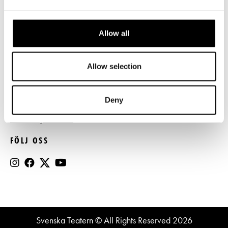
Press
Allow all
Register- och dataskyddsbeskrivning
Jobba hos oss
Allow selection
BESTÄLL NYHETSBREV
Deny
Beställ nyhetsbrev
FÖLJ OSS
Svenska Teatern © All Rights Reserved 2026