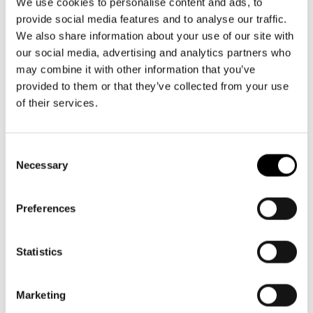
Aktuellt
info@svenskateatern.fi
We use cookies to personalise content and ads, to
Tillgänglighet
provide social media features and to analyse our traffic.
Företag
LOGGA IN
Presentkort
Teaterns verksamhet
We also share information about your use of our site with
Frågor & svar
Guidning
our social media, advertising and analytics partners who
BILJETTER
Ensemble
may combine it with other information that you’ve
Platskarta
Köp biljetter
provided to them or that they’ve collected from your use
Historia
of their services.
Kundtjänst per epost
Kontaktuppgifter
biljetter@svenskateatern.fi
Consent
Biljettkassan öppnar 11.8
Press
Necessary
Selection
ti-fr kl 12-18
Jobba hos oss
Norra esplanaden 2
Preferences
Nyhetsbrev
LÄNKAR
Statistics
Svenska Teatern Live
Frågor & svar
Marketing
Tillgänglighet