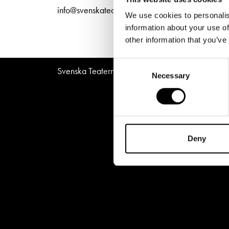
Unga
Frågor 
info@svenskateatern.fi
We use cookies to personalis
Presentkort
Platska
information about your use of
other information that you’ve
Consent
Svenska Teatern © All Rights Reserved 2026
Necessary
Selection
Deny