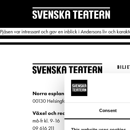
Pjäsen var intressant och gav en inblick i Andersons liv och karakt
BILJ
REPERTOAR & BILJETTER
DITT 
Köp bi
Repertoar
Mat & 
Kundt
Norra esplanaden 2
Kalender
Publika
biljet
00130 Helsingfors
Kundtjänst
Textnin
Bilje
Consent
Växel och reception
ti-fr 
Biljetter
Tillgän
må-fr kl. 9-16
Norra
09 616 211
This website uses cookies