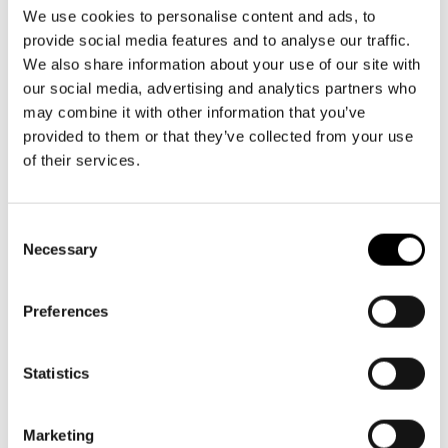
Aktuellt
09 616 211
Tillgänglighet
We use cookies to personalise content and ads, to
info@svenskateatern.fi
Företag
LOGGA IN
Presentkort
provide social media features and to analyse our traffic.
Teaterns verksamhet
Frågor & svar
We also share information about your use of our site with
Guidning
our social media, advertising and analytics partners who
Ensemble
Platskarta
BILJETTER
may combine it with other information that you’ve
provided to them or that they’ve collected from your use
Historia
Köp biljetter
of their services.
Kontaktuppgifter
Kundtjänst per epost
biljetter@svenskateatern.fi
Consent
Press
Necessary
Selection
Biljettkassan öppnar 11.8
Jobba hos oss
ti-fr kl 12-18
Norra esplanaden 2
Preferences
Nyhetsbrev
Svenska Teatern Live
Statistics
LÄNKAR
Frågor & svar
Marketing