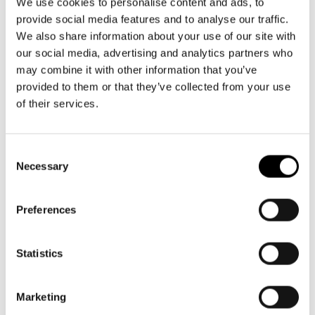
Aktuellt
info@svenskateatern.fi
We use cookies to personalise content and ads, to
Tillgänglighet
provide social media features and to analyse our traffic.
Företag
LOGGA IN
Presentkort
Teaterns verksamhet
We also share information about your use of our site with
Frågor & svar
Guidning
our social media, advertising and analytics partners who
BILJETTER
Ensemble
may combine it with other information that you’ve
Platskarta
Köp biljetter
provided to them or that they’ve collected from your use
Historia
of their services.
Kundtjänst per epost
Kontaktuppgifter
biljetter@svenskateatern.fi
Consent
Biljettkassan öppnar 11.8
Press
Necessary
Selection
ti-fr kl 12-18
Jobba hos oss
Norra esplanaden 2
Preferences
Nyhetsbrev
LÄNKAR
Statistics
Svenska Teatern Live
Frågor & svar
Marketing
Tillgänglighet