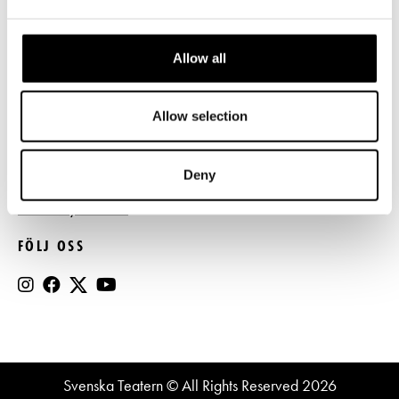
Press
Allow all
Register- och dataskyddsbeskrivning
Jobba hos oss
Allow selection
BESTÄLL NYHETSBREV
Deny
Beställ nyhetsbrev
FÖLJ OSS
Svenska Teatern © All Rights Reserved 2026