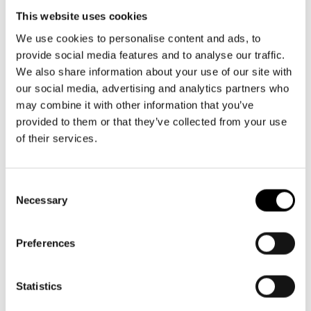
Aktuellt
Tillgänglighet
This website uses cookies
Växel och reception
Företag
LOGGA IN
Presentkort
Teaterns verksamhet
må-fr kl. 9-16
Frågor & svar
We use cookies to personalise content and ads, to
Guidning
provide social media features and to analyse our traffic.
09 616 211
Ensemble
Platskarta
We also share information about your use of our site with
info@svenskateatern.fi
our social media, advertising and analytics partners who
Historia
may combine it with other information that you’ve
provided to them or that they’ve collected from your use
BILJETTER
Kontaktuppgifter
of their services.
Köp biljetter
Press
Kundtjänst per epost
Consent
Jobba hos oss
Necessary
biljetter@svenskateatern.fi
Selection
Nyhetsbrev
Biljettkassan öppnar 11.8
Preferences
ti-fr kl 12-18
Svenska Teatern Live
Norra esplanaden 2
Statistics