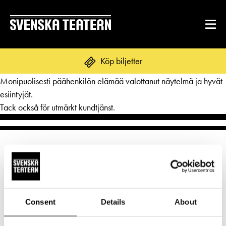
Kiitos ajatuksia herättäneeestä esityksestä – siitä, miten erilaisia
Köp biljetter
elämänkohtalomme voivat olla samassa perheessä.
Monipuolisesti päähenkilön elämää valottanut näytelmä ja hyvät
esiintyjät.
Tack också för utmärkt kundtjänst.
REPERTOAR & BILJETTER
Repertoar
DITT BESÖK
Kalender
Mat & dryck
Kundtjänst
GRUPPER & FÖRETAG
Publikarbete
Grupper & teaterombud
Biljetter
Consent
Details
About
Norra esplanaden 2
Textning
OM SVENSKA TEATERN
Pedagognätverk & skolgrupper
00130 Helsingfors
Unga