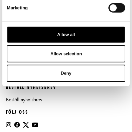
LÄNKAR
Marketing
Frågor & svar
Tillgänglighet
Allow all
Press
Register- och dataskyddsbeskrivning
Allow selection
Jobba hos oss
Deny
BESTÄLL NYHETSBREV
Beställ nyhetsbrev
FÖLJ OSS