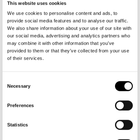
Aktuellt
Växel och reception
Tillgänglighet
This website uses cookies
må-fr kl. 9-16
Företag
LOGGA IN
Presentkort
We use cookies to personalise content and ads, to
Teaterns verksamhet
09 616 211
Frågor & svar
provide social media features and to analyse our traffic.
Guidning
info@svenskateatern.fi
We also share information about your use of our site with
Ensemble
Platskarta
our social media, advertising and analytics partners who
may combine it with other information that you’ve
Historia
BILJETTER
provided to them or that they’ve collected from your use
Kontaktuppgifter
of their services.
Köp biljetter
Press
Kundtjänst per epost
Consent
biljetter@svenskateatern.fi
Necessary
Jobba hos oss
Selection
Biljettkassan öppnar 11.8
Nyhetsbrev
ti-fr kl 12-18
Preferences
Norra esplanaden 2
Svenska Teatern Live
Statistics
LÄNKAR